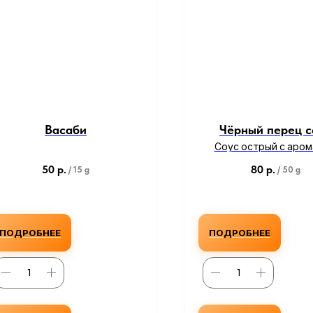
Васаби
Чёрный перец с
Соус острый с аро
молотого чёрного 
50
р.
80
р.
/
15 g
/
50 g
ПОДРОБНЕЕ
ПОДРОБНЕЕ