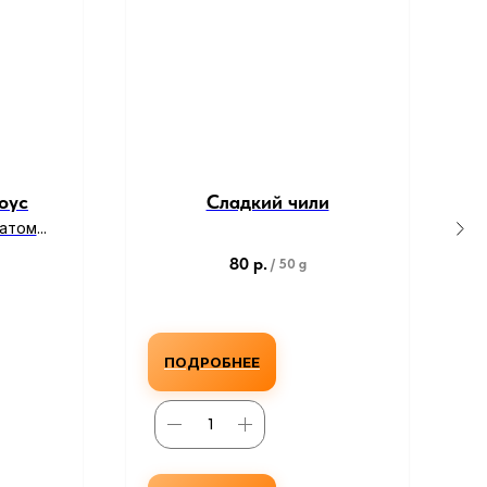
оус
Сладкий чили
матом
перца
80
р.
/
50 g
ПОДРОБНЕЕ