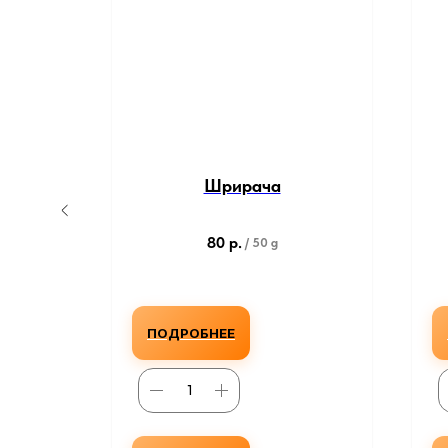
Шрирача
80
р.
/
50 g
ПОДРОБНЕЕ