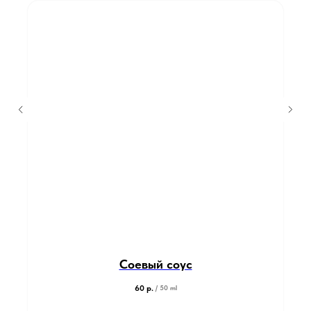
Соевый соус
60
р.
/
50 ml