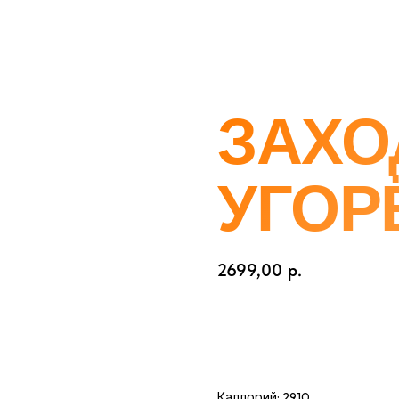
ЗАХО
УГОР
2699,00
р.
Каллорий: 2910