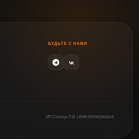
БУДЬТЕ С НАМИ
ИП Степчук П.В. | ИНН 519052145243