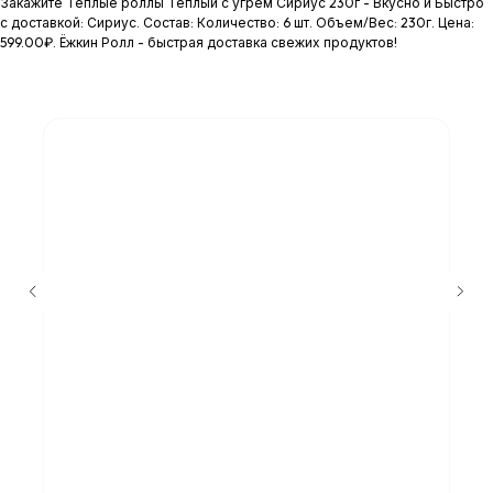
Закажите Тёплые роллы Тёплый с угрём Сириус 230г - Вкусно и Быстро
с доставкой: Сириус. Состав: Количество: 6 шт. Объем/Вес: 230г. Цена:
599.00₽. Ёжкин Ролл - быстрая доставка свежих продуктов!